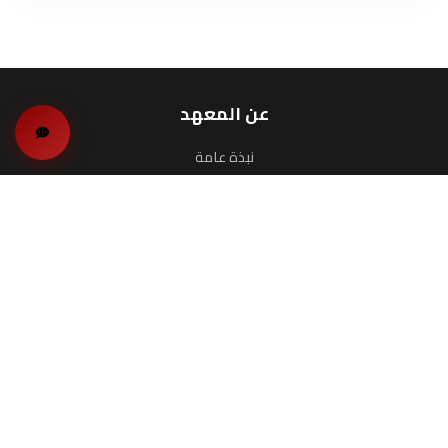
عن المعهد
نبذة عامة
العميد والهيئة التدريسية
البرامج
برنامج الماجستير
البرامج التدريبية
البحوث والدراسات
الخدمات